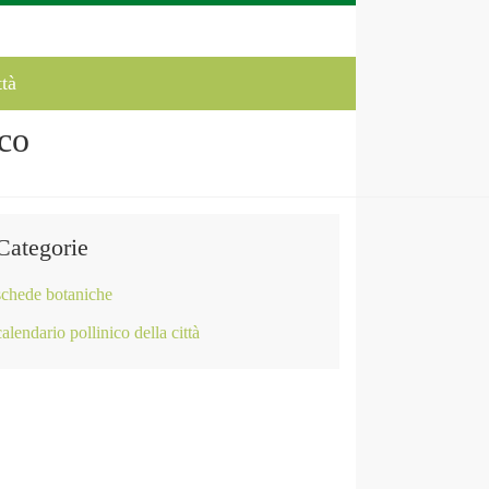
ttà
co
Categorie
schede botaniche
calendario pollinico della città