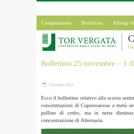
Campionatore
Bollettino
Allergy m
C
Dip
Bollettino 25 novembre – 1 
3 Dicembre 2024
Ecco il bollettino relativo alla scorsa sett
concentrazioni di Cupressaceae a metà set
polline di cedro, ma in netta diminuz
concentrazione di Alternaria.