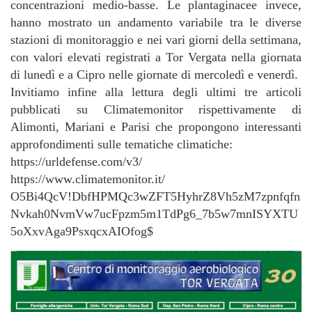
concentrazioni medio-basse. Le plantaginacee invece,
hanno mostrato un andamento variabile tra le diverse
stazioni di monitoraggio e nei vari giorni della settimana,
con valori elevati registrati a Tor Vergata nella giornata
di lunedì e a Cipro nelle giornate di mercoledì e venerdì.
Invitiamo infine alla lettura degli ultimi tre articoli
pubblicati su Climatemonitor rispettivamente di
Alimonti, Mariani e Parisi che propongono interessanti
approfondimenti sulle tematiche climatiche:
https://urldefense.com/v3/
https://www.climatemonitor.it/
O5Bi4QcV!DbfHPMQc3wZFT5HyhrZ8Vh5zM7zpnfqfn
Nvkah0NvmVw7ucFpzm5m1TdPg6_7b5w7mnISYXTU
5oXxvAga9PsxqcxAIOfog$