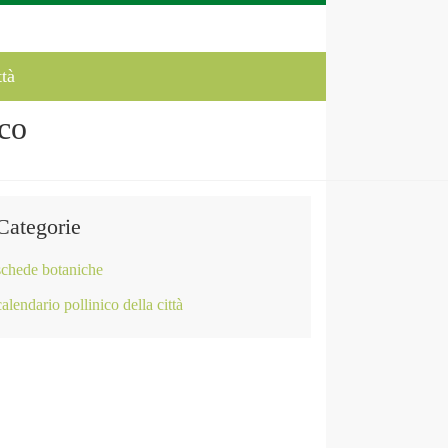
ttà
co
Categorie
schede botaniche
calendario pollinico della città