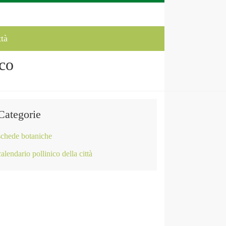
ttà
co
Categorie
schede botaniche
calendario pollinico della città