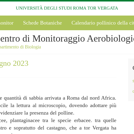
UNIVERSITÀ DEGLI STUDI ROMA TOR VERGATA
onitor
Schede Botaniche
Calendario pollinico della ci
entro di Monitoraggio Aerobiologi
artimento di Biologia
ugno 2023
e quantità di sabbia arrivata a Roma dal nord Africa.
icile la lettura al microscopio, dovendo adottare più
videnziare la presenza del polline.
cee, plantaginacee tra le specie erbacee. tra quelle
stro e sopratutto del castagno, che a tor Vergata ha