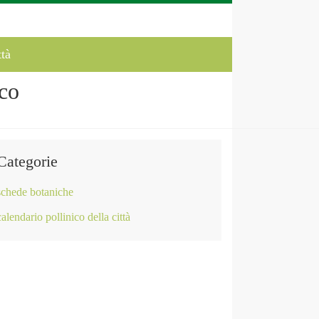
ttà
co
Categorie
schede botaniche
calendario pollinico della città